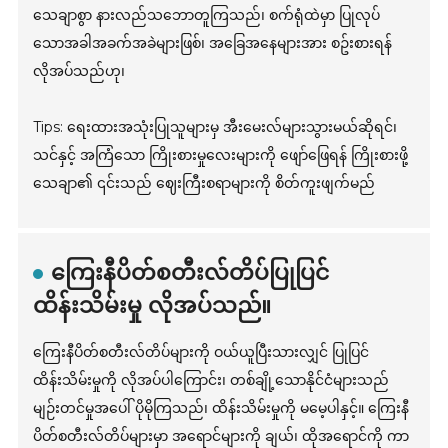
သေချာစွာ နားလည်သဘောတူကြသည်၊ စက်ရုံထဲမှာ ပြုလုပ်
သောအခါအခက်အခဲများဖြစ်၊ အခြေအနေများအား စဥ်းစားရန်
လိုအပ်သည်ဟု၊
Tips: ရေးထားအသုံးပြုသူများမှ အီးမေးလ်များသွားမယ်ဆိုရင်၊
သင်နှင့် အကြံသော ကြိုးစားမှုလေးများကို ဖျော်ဖြေရန် ကြိုးစားဖို့
သေချာ၏ ၎င်းသည် ဈေးကြီးစရာများကို စိတ်ကူးဖျက်မည်
ကြေးနီပိတ်စတီးလ်တိပ်ပြုပြင်
ထိန်းသိမ်းမှု လိုအပ်သည်။
ကြေးနီပိတ်စတီးလ်တိပ်များကို ဝယ်ယူပြီးသားလျှင် ပြုပြင်
ထိန်းသိမ်းမှုကို လိုအပ်ပါကြောင်း၊ တစ်ချို့သောနိုင်ငံများသည်
မျဉ်းတင်မှုအပေါ် ပိုမိုကြသည်၊ ထိန်းသိမ်းမှုကို မမေ့ပါနှင့်။ ကြေးနီ
ပိတ်စတီးလ်တိပ်များမှာ အရောင်များကို ချယ်၊ ထိုအရောင်ကို ကာ