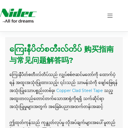
Skip
to
content
ကြေးနီပိတ်စတီးလ်တိပ် 购买指南
与常见问题解答吗?
ကြေးနီပိတ်စတီးလ်တိပ်သည် လျှပ်စစ်ဇဆင်မတော်ကို ထောက်ပံ့
ရန် အထူးအသုံးပြုထားသည့်၊ ၎င်းသည် သာမန်သံကို ဖျော်ဖြေရန်
အသုံးပြုသောပစ္စည်းတစ်ခု၊
Copper Clad Steel Tape
သည္
အထူးတလည်တောင်တက်သောအာရုံကိုရရှိ သက်ဆိုင်ရာ
အသုံးပြုမှုများအတွက် အခြေခံပညာအထက်တန်းအဆင့်
ဤထုတ်ကုန်သည် ကုန္ထုတ်လုပ်မှု လိုအပ်ချက်များအပေါ် မူတည်