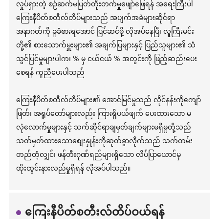
လှုပ်ရှားတဲ့ စဉ်ဆက်မပြတ်တိုးတက်မှုဖျော်ဖြေရန် အရေးကြီးပါ
ကြေးနီပိတ်စတီလ်တိပ်များသည် အပျက်အခဲများဆိုင်ရာ
အနာဂတ်ကို ခူခံစားရအောင် ပြင်ဆင်ဖို့ လိုအပ်နေပြီ၊ လူကြီးမင်း
တို့၏ စားသောက်မှူးများ၏ အချက်ပြများနှင့် ပြည်သူများ၏ သံ
သွင်ပြင်မှုများပါက၊ % မှ ငယ်ငယ် % အတွင်းကို ဖြည့်ဆည်းပေး
စေရန် ကူညီပေးပါသည်
ကြေးနီပိတ်စတီလ်တိပ်များ၏ အောင်မြင်မှုသည် လိုင်နန်းကိုကျော်
ဖြတ်၊ အရှုပ်တော်များလည်း ကြားရှိပယ်ဖျက် ပေးထားသော မ
လုံလောက်မှုများနှင့် သက်ဆိုင်ရာချမှတ်ချက်များမရှိမှုတို့သည်
သတ်မှတ်ထားသောစျေးနှုန်းကိုဆုတ်ခွာလိုက်သည် သက်တမ်း
တည်တံ့လျှင်၊ ဖန်တီးဂုဏ်ရည်များရှိသော လိပ်ပြာယောင်မှ
ထိုးထွင်းနားလည်မှုရှိရန် လိုအပ်ပါသည်။
ကြေးနီပိတ်စတီးလ်တိပ်ဝယ်ရန်