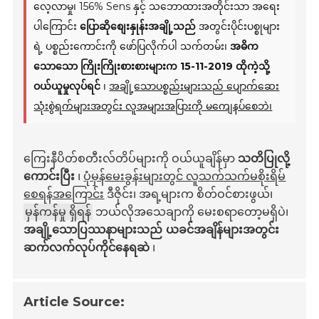
လေ့လာမှု၊ 156% Sens နှင့် သဘောထားအတိုင်းသာ အရေး
ပါကြောင်း
ပြောဆိုစျေးနှုန်းအချို့သည်
အတွင်းပိုင်းပစ္စုများ
ရဲ့ ပစ္စည်းကောင်းကို ဖော်ပြလိုက်ပါ သက်တမ်း၊
အဓိက
သောသော ကြိုးကြိုးစားစားများက 15-11-2019 ထိုကဲ့သို့
ဝယ်ယူမှုလုပ်ရင်
၊
အချို့သောပစ္စည်းများသည် ပျောက်ဆေး
သုံးစွဲရက်များအတွင်း လူအများအပြားကို မကျေနပ်စေဘဲ၊
ကြေးနီပိတ်စတီးလ်တိပ်များကို ဝယ်ယူချိန်မှာ
သတိပြုလို့
ကောင်းပြီး
၊
ပုံမှန်မေးခွန်းများတွင် လူသက်သက်မစိုးရိမ်
စေရန်အကြောင်း
ဒီဇိုင်း၊ အရ့များက စိတ်ဝင်စားဖွယ်၊
မှန်ကန်မှု ရှိရန်
ဘယ်လိုအသေချာကို မေးစရာတော့မရှိပဲ၊
အချို့သောပြဿနာများသည် ယခင်အချိန်များအတွင်း
ဆက်လက်လုပ်ကိုင်နေရဆဲ
၊
Article Source: