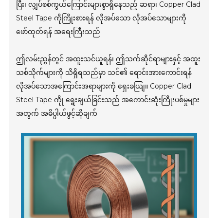
ပြီး၊ လျှပ်စစ်ကွယ်ကြောင်းများစွာရှိနေသည့် ဆရာ၊ Copper Clad
Steel Tape ကိုကြိုးစားရန် လိုအပ်သော လိုအပ်သောများကို
ဖော်ထုတ်ရန် အရေးကြီးသည်
ဤလမ်းညွှန်တွင် အထူးသင်ယူရန်၊ ဤသက်ဆိုင်ရာများနှင့် အထူး
သစ်သိုက်များကို သိရှိရသည်မှာ သင်၏ ရောင်းအားကောင်းရန်
လိုအပ်သောအကြောင်းအရာများကို ရှေးခယျြ။ Copper Clad
Steel Tape ကိုု ရွေးချယ်ခြင်းသည် အကောင်းဆုံးကြိုးပစ်မှုများ
အတွက် အဓိပ္ပါယ်ဖွင့်ဆိုချက်