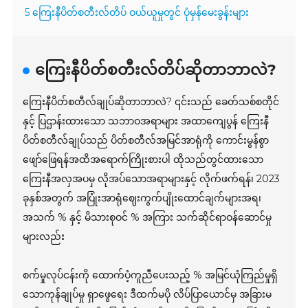
5 ကြေးနီပိတ်စတီးလ်တိပ် ဝယ်ယူမှုတွင် ပုံမှန်မေးခွန်းများ
ကြေးနီပိတ်စတီးလ်တိပ်ဆိုတာဘာလဲ?
ကြေးနီပိတ်စတီလ်ချုပ်ဆိုတာဘာလဲ? ၎င်းသည် ခေတ်သစ်စတိုင်
နှင့် ပြဌာန်းထားသော သဘာဝအရာများ အထာကျေပွန် ကြေးနီ
ပိတ်စတီလ်ချုပ်သည် ပိတ်စတီလ်အမြင်အာရုံကို ကောင်းမွန်စွာ
ဖျော်ဖြေရန်အထိအရောက်ကြိုးစားပါ ထိုသည်တွင်ထားသော
ကြေးနီအလှအပမှ လိုအပ်သောအရာများနှင့် လိုက်ဖက်ရန်၊ 2023
ခုနှစ်အတွက် အပြုံးအာရုံဈေးကွက်ပျိုးထောင်ချက်များအရ၊
အသက် % နှင့် မိသားစုဝင် % အကြား သက်ဆိုင်ရာဝန်ဆောင်မှု
များလည်း
စက်မှုလုပ်ငန်းကို ထောက်ပံ့ကူညီပေးသည့် % အမြင်ယုံကြည်မှုရှိ
သောကုန်ချုပ်မှု ရှာဖွေရေး ဒီထက်မပို လိပ်ပြာယောင်မှ အခြားမ