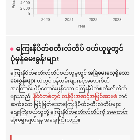
ကြေးနီပိတ်စတီးလ်တိပ် ဝယ်ယူမှုတွင်
ပုံမှန်မေးခွန်းများ
ကြေးနီပိတ်စတီးလ်တိပ်ဝယ်ယူမှုတွင်
အမြဲမေးလေ့ရှိသော
မေးခွန်းများ
ထဲတွင် ဝန်ထမ်းများနှင့်အသေးစိတ်
အကြောင်း ပိုမိုကောင်းမွန်သော ကြေးနီပိတ်စတီးလ်တိတ်
များသည်၊
နိုင်ငံတစ်တွင် တန်ဖိုးအဆင့်အဖြစ်အာမခံ
တင်
ဆက်သော မြင့်မြတ်သောကြေးနီပိတ်စတီးလ်တိပ်များ
စျေးကြီးဝယ်သူတို့
ကြေးနီပိတ်စတီးလ်တိပ်ကို အကောင်း
ဆုံးရွေးချယ်ရန်
အရေးကြီးသည်။