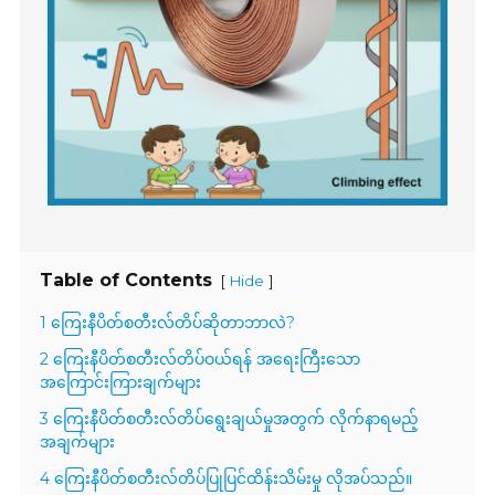
Table of Contents
[
]
Hide
1 ကြေးနီပိတ်စတီးလ်တိပ်ဆိုတာဘာလဲ?
2 ကြေးနီပိတ်စတီးလ်တိပ်ဝယ်ရန် အရေးကြီးသော
အကြောင်းကြားချက်များ
3 ကြေးနီပိတ်စတီးလ်တိပ်ရွေးချယ်မှုအတွက် လိုက်နာရမည့်
အချက်များ
4 ကြေးနီပိတ်စတီးလ်တိပ်ပြုပြင်ထိန်းသိမ်းမှု လိုအပ်သည်။