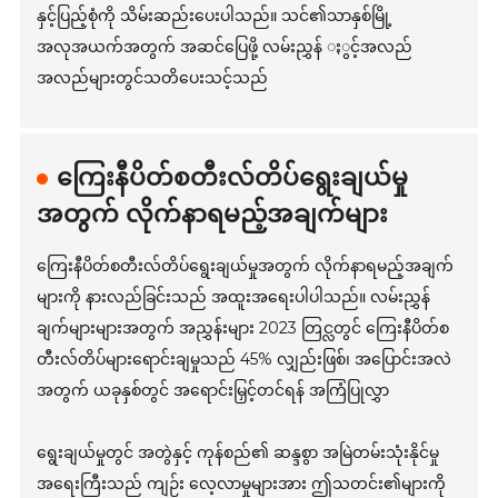
နှင့်ပြည့်စုံကို သိမ်းဆည်းပေးပါသည်။ သင်၏သာနှစ်မြို့
အလုအယက်အတွက် အဆင်ပြေဖို့ လမ်းညွှန် ႏွင့်အလည်
အလည်များတွင်သတိပေးသင့်သည်
ကြေးနီပိတ်စတီးလ်တိပ်ရွေးချယ်မှု
အတွက် လိုက်နာရမည့်အချက်များ
ကြေးနီပိတ်စတီးလ်တိပ်ရွေးချယ်မှုအတွက် လိုက်နာရမည့်အချက်
များကို နားလည်ခြင်းသည် အထူးအရေးပါပါသည်။ လမ်းညွှန်
ချက်များများအတွက် အညွှန်းများ 2023 တြင္လတွင် ကြေးနီပိတ်စ
တီးလ်တိပ်များရောင်းချမှုသည် 45% လျှည်းဖြစ်၊ အပြောင်းအလဲ
အတွက် ယခုနှစ်တွင် အရောင်းမြှင့်တင်ရန် အကြံပြုလွှာ
ရွေးချယ်မှုတွင် အတွဲနှင့် ကုန်စည်၏ ဆန္ဒစွာ အမြဲတမ်းသုံးနိုင်မှု
အရေးကြီးသည် ကျဉ်း လေ့လာမှုများအား ဤသတင်း၏များကို