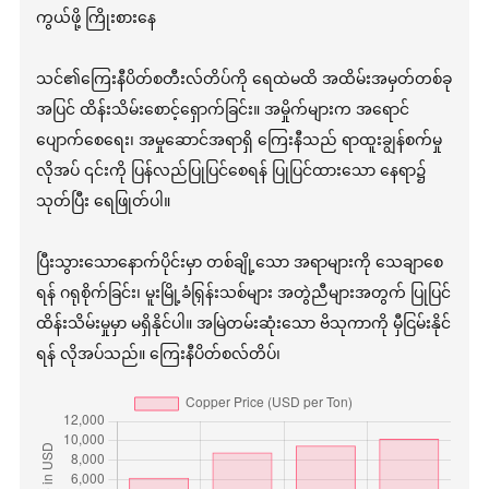
ကွယ်ဖို့ ကြိုးစားနေ
သင်၏ကြေးနီပိတ်စတီးလ်တိပ်ကို ရေထဲမထိ အထိမ်းအမှတ်တစ်ခု
အပြင် ထိန်းသိမ်းစောင့်ရှောက်ခြင်း။ အမှိုက်များက အရောင်
ပျောက်စေရေး၊ အမှုဆောင်အရာရှိ ကြေးနီသည် ရာထူးချွန်စက်မှု
လိုအပ် ၎င်းကို ပြန်လည်ပြုပြင်စေရန် ပြုပြင်ထားသော နေရာ၌
သုတ်ပြီး ရေဖြုတ်ပါ။
ပြီးသွားသောနောက်ပိုင်းမှာ တစ်ချို့သော အရာများကို သေချာစေ
ရန် ဂရုစိုက်ခြင်း၊ မူးမြို့ခံရြှန်းသစ်များ အတွဲညီများအတွက် ပြုပြင်
ထိန်းသိမ်းမှုမှာ မရှိနိုင်ပါ။ အမြဲတမ်းဆုံးသော ဗိသုကာကို မှီငြမ်းနိုင်
ရန် လိုအပ်သည်။ ကြေးနီပိတ်စလ်တိပ်၊