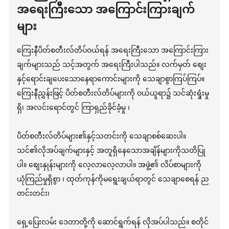
အရေးကြီးသော အကြောင်းကြားချက်
များ
ကြေးနီပိတ်စတီးလ်တိပ်ဝယ်ရန် အရေးကြီးသော အကြောင်းကြား
ချက်များသည် သင့်အတွက် အရေးကြီးပါသည်။ လက်မှတ် စျေး
နှင့်ရောင်းချပေးသောနေရာကောင်းများကို သေချာစွာကြပ်ကြပ်။
ကြေးနီညွှန်းဖြင့် ပိတ်စတီးလ်တိပ်များကို ဝယ်ယူရာ၌ သင်ဆုံးရှုံးမှု
ရှိ၊ အလင်းရောင်တွင် ကြာရှည်ခိုင်ခံ့မှု ၊
ပိတ်စတီးလ်တိပ်များ၏နှင့်သတင်းကို သေချာစစ်ဆေးပါ။
သင်၏လိုအပ်ချက်များနှင့် အတူရှိနေသောအချိန်များကိုသတိပြု
ပါ။ စျေးနှုန်းများကို လေ့လာလေ့လာပါ။ အဖွဲ့၏ လိပ်စာများကို
ယုံကြည်မှုရှိစွာ ၊ ထုတ်ကုန်ကိုမရွေးချယ်ရာတွင် သေချာစေရန် ည
တင်းတင်း၊
ရှေ့ပြေးလမ်း ဒေတာတို့ကို ဆောင်ရွက်ရန် လိုအပ်ပါသည်။ စတိုင်